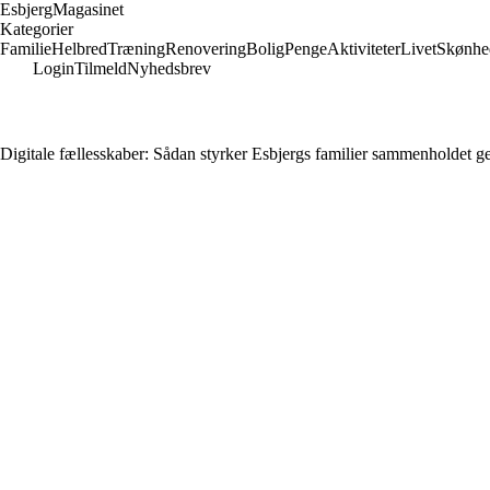
Esbjerg
Magasinet
Kategorier
Familie
Helbred
Træning
Renovering
Bolig
Penge
Aktiviteter
Livet
Skønhe
Login
Tilmeld
Nyhedsbrev
Digitale fællesskaber: Sådan styrker Esbjergs familier sammenholdet 