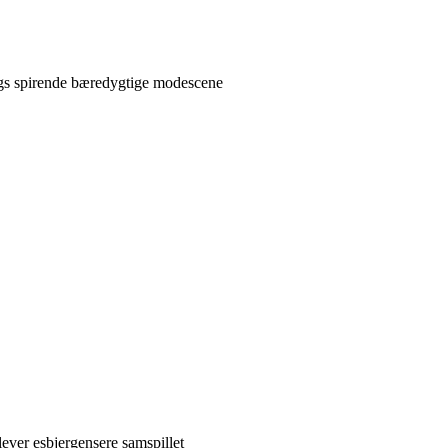
rgs spirende bæredygtige modescene
lever esbjergensere samspillet