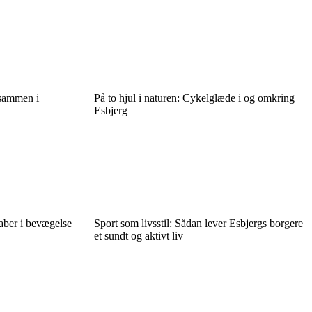
 sammen i
På to hjul i naturen: Cykelglæde i og omkring
Esbjerg
kaber i bevægelse
Sport som livsstil: Sådan lever Esbjergs borgere
et sundt og aktivt liv