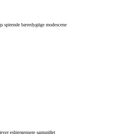
rgs spirende bæredygtige modescene
lever esbjergensere samspillet