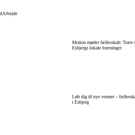
d
Arbejde
Motion møder fællesskab: Træn
Esbjergs lokale foreninger
Løb dig til nye venner – fælless
i Esbjerg