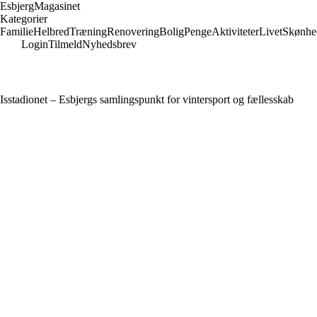
Esbjerg
Magasinet
Kategorier
Familie
Helbred
Træning
Renovering
Bolig
Penge
Aktiviteter
Livet
Skønhe
Login
Tilmeld
Nyhedsbrev
Isstadionet – Esbjergs samlingspunkt for vintersport og fællesskab