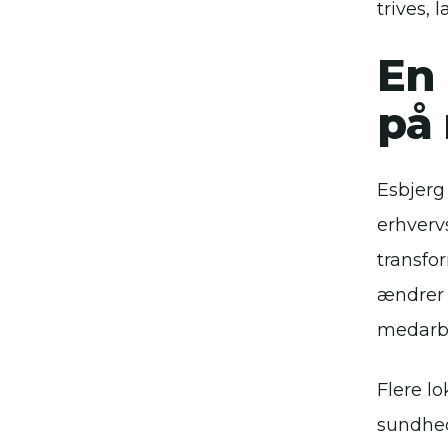
trives, 
En 
på
Esbjerg
erhverv
transfo
ændrer 
medarbe
Flere lo
sundhed