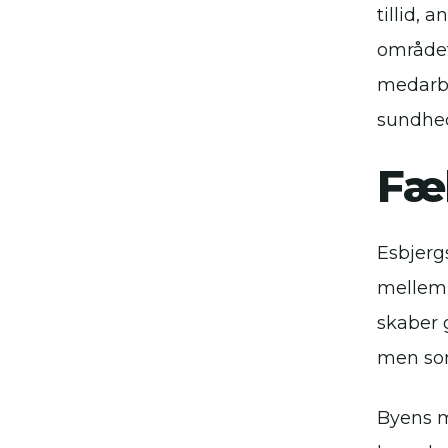
tillid,
området
medarbe
sundhe
Fæl
Esbjerg
mellem 
skaber 
men som
Byens m