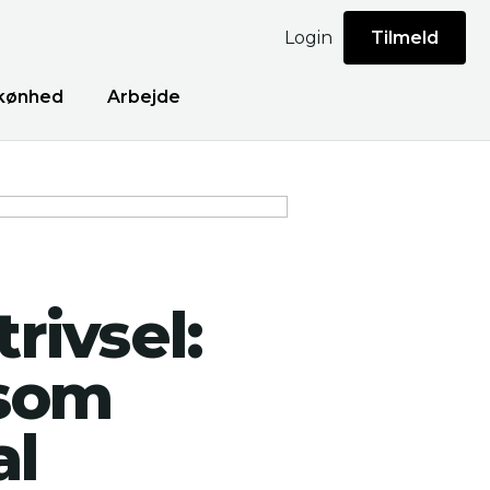
Login
Tilmeld
kønhed
Arbejde
rivsel:
 som
al