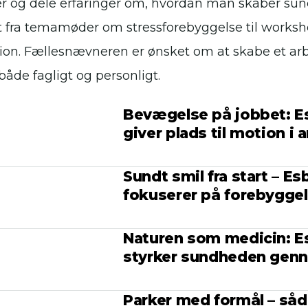
r og dele erfaringer om, hvordan man skaber sun
t fra temamøder om stressforebyggelse til works
ion. Fællesnævneren er ønsket om at skabe et arb
 både fagligt og personligt.
Bevægelse på jobbet: E
giver plads til motion i 
Sundt smil fra start – Es
fokuserer på forebygge
Naturen som medicin: E
styrker sundheden genne
Parker med formål – så