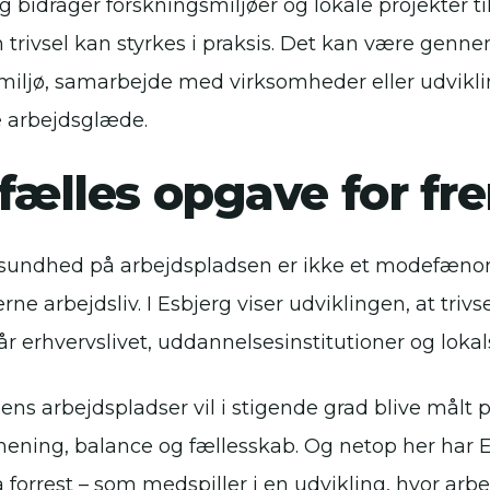
g bidrager forskningsmiljøer og lokale projekter ti
 trivsel kan styrkes i praksis. Det kan være genn
miljø, samarbejde med virksomheder eller udviklin
 arbejdsglæde.
fælles opgave for fr
sundhed på arbejdspladsen er ikke et modefæn
ne arbejdsliv. I Esbjerg viser udviklingen, at triv
år erhvervslivet, uddannelsesinstitutioner og lo
ens arbejdspladser vil i stigende grad blive målt 
ening, balance og fællesskab. Og netop her har E
å forrest – som medspiller i en udvikling, hvor arb