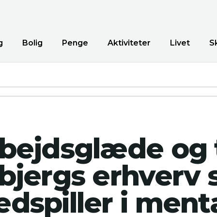
g
Bolig
Penge
Aktiviteter
Livet
S
bejdsglæde og t
bjergs erhverv
dspiller i ment