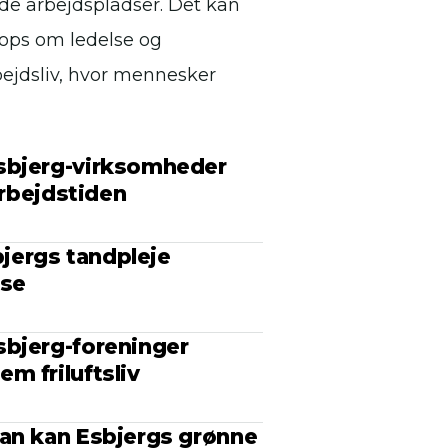
de arbejdspladser. Det kan
hops om ledelse og
ejdsliv, hvor mennesker
sbjerg-virksomheder
arbejdstiden
bjergs tandpleje
lse
sbjerg-foreninger
m friluftsliv
dan kan Esbjergs grønne