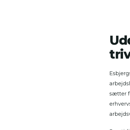
Udd
tri
Esbjerg
arbejds
sætter 
erhverv
arbejds