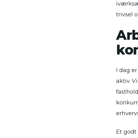
iværksæ
trivsel
Ar
ko
I dag e
aktiv. 
fasthol
konkurre
erhverv
Et godt