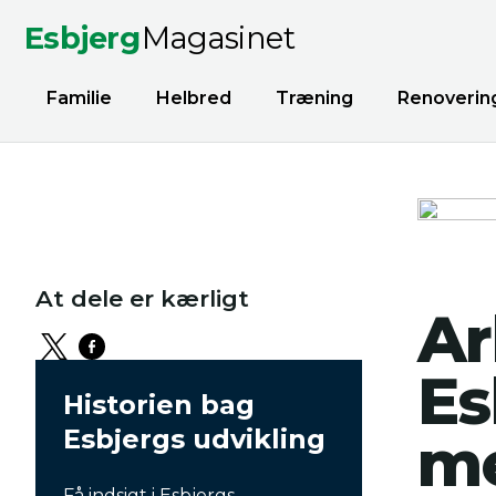
Esbjerg
Magasinet
Familie
Helbred
Træning
Renoverin
At dele er kærligt
Ar
Es
Historien bag
Esbjergs udvikling
me
Få indsigt i Esbjergs