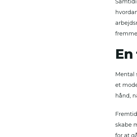
Samtidi
hvordan
arbejds
fremme
En 
Mental 
et moder
hånd, n
Fremtid
skabe m
for at g