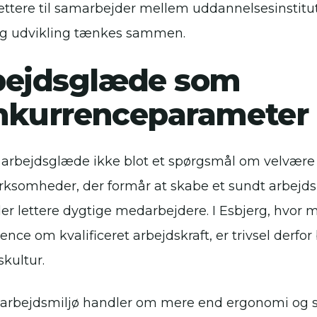
ttere til samarbejder mellem uddannelsesinstituti
 og udvikling tænkes sammen.
bejdsglæde som
nkurrenceparameter
r arbejdsglæde ikke blot et spørgsmål om velvære –
Virksomheder, der formår at skabe et sundt arbejdsm
der lettere dygtige medarbejdere. I Esbjerg, hvor
nce om kvalificeret arbejdskraft, er trivsel derfor
skultur.
 arbejdsmiljø handler om mere end ergonomi og 