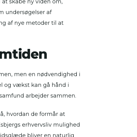
l at skabe ny viden om,
em undersøgelser af
g af nye metoder til at
emtiden
omen, men en nødvendighed i
sel og vækst kan gå hånd i
kalsamfund arbejder sammen.
på, hvordan de formår at
sbjergs erhvervsliv mulighed
ejdsglæde bliver en naturlig