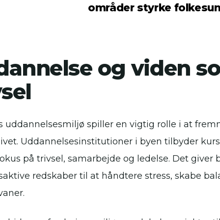
områder styrke folkesu
annelse og viden so
vsel
s uddannelsesmiljø spiller en vigtig rolle i at fr
livet. Uddannelsesinstitutioner i byen tilbyder kur
fokus på trivsel, samarbejde og ledelse. Det give
saktive redskaber til at håndtere stress, skabe ba
vaner.