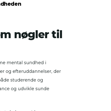
ndheden
m nøgler til
emme mental sundhed i
ser og efteruddannelser, der
r både studerende og
lance og udvikle sunde