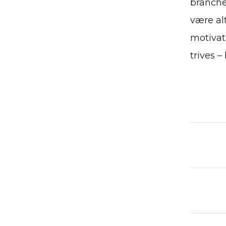
branche
være al
motivat
trives –