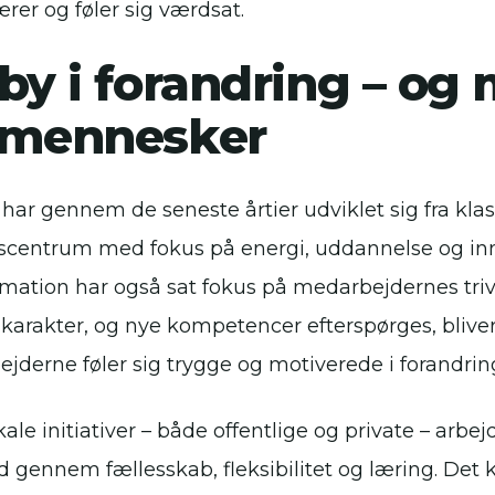
lærer og føler sig værdsat.
by i forandring – og
 mennesker
 har gennem de seneste årtier udviklet sig fra klas
scentrum med fokus på energi, uddannelse og in
rmation har også sat fokus på medarbejdernes tri
karakter, og nye kompetencer efterspørges, bliver
jderne føler sig trygge og motiverede i forandrin
kale initiativer – både offentlige og private – arb
 gennem fællesskab, fleksibilitet og læring. Det k