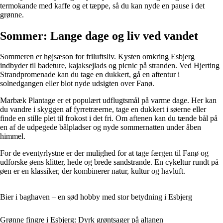
termokande med kaffe og et tæppe, så du kan nyde en pause i det
grønne.
Sommer: Lange dage og liv ved vandet
Sommeren er højsæson for friluftsliv. Kysten omkring Esbjerg
indbyder til badeture, kajaksejlads og picnic på stranden. Ved Hjerting
Strandpromenade kan du tage en dukkert, gå en aftentur i
solnedgangen eller blot nyde udsigten over Fanø.
Marbæk Plantage er et populært udflugtsmål på varme dage. Her kan
du vandre i skyggen af fyrretræerne, tage en dukkert i søerne eller
finde en stille plet til frokost i det fri. Om aftenen kan du tænde bål på
en af de udpegede bålpladser og nyde sommernatten under åben
himmel.
For de eventyrlystne er der mulighed for at tage færgen til Fanø og
udforske øens klitter, hede og brede sandstrande. En cykeltur rundt på
øen er en klassiker, der kombinerer natur, kultur og havluft.
Bier i baghaven – en sød hobby med stor betydning i Esbjerg
Grønne fingre i Esbjerg: Dyrk grøntsager på altanen