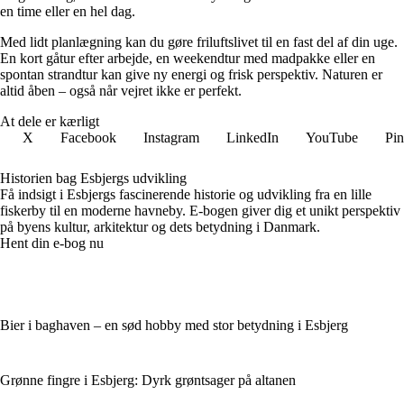
en time eller en hel dag.
Med lidt planlægning kan du gøre friluftslivet til en fast del af din uge.
En kort gåtur efter arbejde, en weekendtur med madpakke eller en
spontan strandtur kan give ny energi og frisk perspektiv. Naturen er
altid åben – også når vejret ikke er perfekt.
At dele er kærligt
X
Facebook
Instagram
LinkedIn
YouTube
Pin
Historien bag Esbjergs udvikling
Få indsigt i Esbjergs fascinerende historie og udvikling fra en lille
fiskerby til en moderne havneby. E-bogen giver dig et unikt perspektiv
på byens kultur, arkitektur og dets betydning i Danmark.
Hent din e-bog nu
Bier i baghaven – en sød hobby med stor betydning i Esbjerg
Grønne fingre i Esbjerg: Dyrk grøntsager på altanen