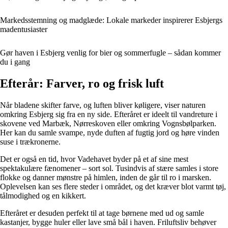
Markedsstemning og madglæde: Lokale markeder inspirerer Esbjergs
madentusiaster
Gør haven i Esbjerg venlig for bier og sommerfugle – sådan kommer
du i gang
Efterår: Farver, ro og frisk luft
Når bladene skifter farve, og luften bliver køligere, viser naturen
omkring Esbjerg sig fra en ny side. Efteråret er ideelt til vandreture i
skovene ved Marbæk, Nørreskoven eller omkring Vognsbølparken.
Her kan du samle svampe, nyde duften af fugtig jord og høre vinden
suse i trækronerne.
Det er også en tid, hvor Vadehavet byder på et af sine mest
spektakulære fænomener – sort sol. Tusindvis af stære samles i store
flokke og danner mønstre på himlen, inden de går til ro i marsken.
Oplevelsen kan ses flere steder i området, og det kræver blot varmt tøj,
tålmodighed og en kikkert.
Efteråret er desuden perfekt til at tage børnene med ud og samle
kastanjer, bygge huler eller lave små bål i haven. Friluftsliv behøver