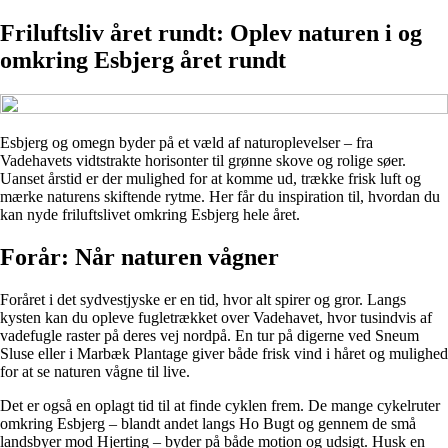
Friluftsliv året rundt: Oplev naturen i og
omkring Esbjerg året rundt
Esbjerg og omegn byder på et væld af naturoplevelser – fra
Vadehavets vidtstrakte horisonter til grønne skove og rolige søer.
Uanset årstid er der mulighed for at komme ud, trække frisk luft og
mærke naturens skiftende rytme. Her får du inspiration til, hvordan du
kan nyde friluftslivet omkring Esbjerg hele året.
Forår: Når naturen vågner
Foråret i det sydvestjyske er en tid, hvor alt spirer og gror. Langs
kysten kan du opleve fugletrækket over Vadehavet, hvor tusindvis af
vadefugle raster på deres vej nordpå. En tur på digerne ved Sneum
Sluse eller i Marbæk Plantage giver både frisk vind i håret og mulighed
for at se naturen vågne til live.
Det er også en oplagt tid til at finde cyklen frem. De mange cykelruter
omkring Esbjerg – blandt andet langs Ho Bugt og gennem de små
landsbyer mod Hjerting – byder på både motion og udsigt. Husk en