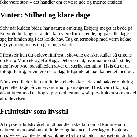
ikke være stort – det handler om at være ude og mærke årstiden.
Vinter: Stilhed og klare dage
Selv når kulden bider, har naturen omkring Esbjerg meget at byde på.
En vintertur langs stranden kan være forfriskende, og på stille dage
spejler himlen sig i det kolde hav. Tag en termokop med varm kakao,
og nyd roen, mens du går langs vandet.
I frostvejr kan du opleve rimfrost i skovene og iskrystaller på engene
omkring Marbæk og Ho Bugt. Det er en tid, hvor naturen står stille,
men hvor lyset og stilheden giver en særlig stemning. Hvis du er til
fotografering, er vinteren et oplagt tidspunkt at tage kameraet med ud.
Når sneen falder, kan du finde kælkebakker i de små bakker omkring
byen eller tage på vintervandring i plantagerne. Husk varmt tøj, og
afslut turen med en kop suppe derhjemme – så føles kulden som en del
af oplevelsen.
Friluftsliv som livsstil
At dyrke friluftsliv året rundt handler ikke kun om at komme ud i
naturen, men også om at finde ro og balance i hverdagen. Esbjergs
omgivelser gør det let at kombinere byliv og natur – uanset om du har