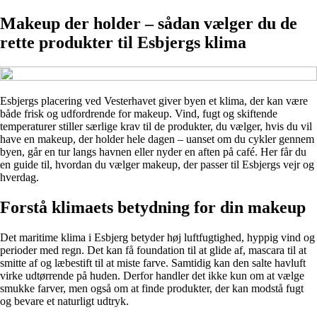
Makeup der holder – sådan vælger du de
rette produkter til Esbjergs klima
Esbjergs placering ved Vesterhavet giver byen et klima, der kan være
både frisk og udfordrende for makeup. Vind, fugt og skiftende
temperaturer stiller særlige krav til de produkter, du vælger, hvis du vil
have en makeup, der holder hele dagen – uanset om du cykler gennem
byen, går en tur langs havnen eller nyder en aften på café. Her får du
en guide til, hvordan du vælger makeup, der passer til Esbjergs vejr og
hverdag.
Forstå klimaets betydning for din makeup
Det maritime klima i Esbjerg betyder høj luftfugtighed, hyppig vind og
perioder med regn. Det kan få foundation til at glide af, mascara til at
smitte af og læbestift til at miste farve. Samtidig kan den salte havluft
virke udtørrende på huden. Derfor handler det ikke kun om at vælge
smukke farver, men også om at finde produkter, der kan modstå fugt
og bevare et naturligt udtryk.