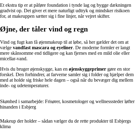
Et ekstra tip er at påføre foundation i tynde lag og bygge dækningen
gradvist op. Det giver et mere naturligt udtryk og mindsker risikoen
for, at makeuppen sætter sig i fine linjer, når vejret skifter.
Øjne, der tåler vind og regn
Vind og fugt kan få øjenmakeup til at løbe, så her gælder det om at
vælge
vandfast mascara og eyeliner
. De moderne formler er langt
mere skånsomme end tidligere og kan fjernes med en mild olie eller
micellar-vand.
Hvis du bruger øjenskygge, kan en
øjenskyggeprimer
gøre en stor
forskel. Den forhindrer, at farverne samler sig i folder og hjælper dem
med at holde sig friske hele dagen – også når du bevæger dig mellem
inde- og udetemperaturer.
Skønhed i samarbejde: Frisører, kosmetologer og wellnesssteder løfter
hinanden i Esbjerg
Makeup der holder – sådan vælger du de rette produkter til Esbjergs
klima