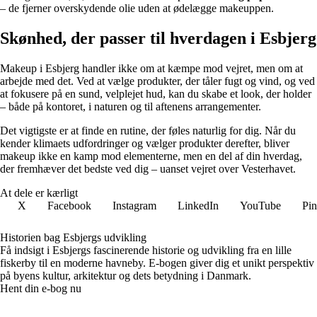
– de fjerner overskydende olie uden at ødelægge makeuppen.
Skønhed, der passer til hverdagen i Esbjerg
Makeup i Esbjerg handler ikke om at kæmpe mod vejret, men om at
arbejde med det. Ved at vælge produkter, der tåler fugt og vind, og ved
at fokusere på en sund, velplejet hud, kan du skabe et look, der holder
– både på kontoret, i naturen og til aftenens arrangementer.
Det vigtigste er at finde en rutine, der føles naturlig for dig. Når du
kender klimaets udfordringer og vælger produkter derefter, bliver
makeup ikke en kamp mod elementerne, men en del af din hverdag,
der fremhæver det bedste ved dig – uanset vejret over Vesterhavet.
At dele er kærligt
X
Facebook
Instagram
LinkedIn
YouTube
Pin
Historien bag Esbjergs udvikling
Få indsigt i Esbjergs fascinerende historie og udvikling fra en lille
fiskerby til en moderne havneby. E-bogen giver dig et unikt perspektiv
på byens kultur, arkitektur og dets betydning i Danmark.
Hent din e-bog nu