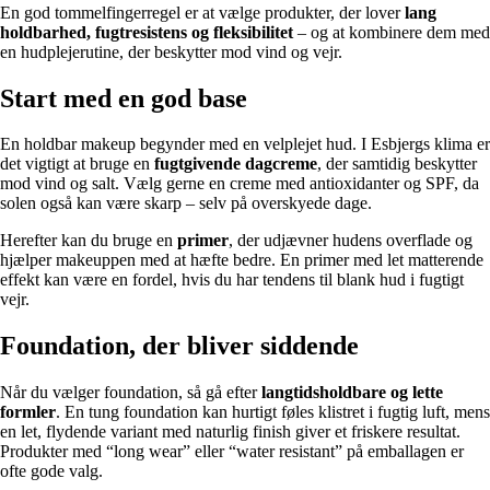
En god tommelfingerregel er at vælge produkter, der lover
lang
holdbarhed, fugtresistens og fleksibilitet
– og at kombinere dem med
en hudplejerutine, der beskytter mod vind og vejr.
Start med en god base
En holdbar makeup begynder med en velplejet hud. I Esbjergs klima er
det vigtigt at bruge en
fugtgivende dagcreme
, der samtidig beskytter
mod vind og salt. Vælg gerne en creme med antioxidanter og SPF, da
solen også kan være skarp – selv på overskyede dage.
Herefter kan du bruge en
primer
, der udjævner hudens overflade og
hjælper makeuppen med at hæfte bedre. En primer med let matterende
effekt kan være en fordel, hvis du har tendens til blank hud i fugtigt
vejr.
Foundation, der bliver siddende
Når du vælger foundation, så gå efter
langtidsholdbare og lette
formler
. En tung foundation kan hurtigt føles klistret i fugtig luft, mens
en let, flydende variant med naturlig finish giver et friskere resultat.
Produkter med “long wear” eller “water resistant” på emballagen er
ofte gode valg.