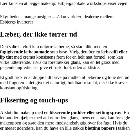
Lær kunsten at lægge makeup: Esbjergs lokale workshops viser vejen
Skønhedens mange ansigter – sådan varierer idealerne mellem
Esbjergs kvarterer
Læber, der ikke tørrer ud
Den salte havluft kan udtørre læberne, så start altid med en
fugtgivende læbepomade
som base. Vælg derefter en
læbestift eller
lip tint
med cremet konsistens frem for en helt mat formel, som kan
virke udtørrende. Hvis du foretrækker glans, kan en let gloss med
plejende ingredienser give et friskt look uden at klistre.
Et godt trick er at duppe lidt farve på midten af læberne og tone den ud
med fingeren – det giver et naturligt, holdbart resultat, der ikke kræver
konstant opfriskning.
Fiksering og touch-ups
Afslut din makeup med en
fikserende pudder eller setting spray
. En
let pudder hjælper med at kontrollere glans, mens en spray kan forsegle
makeuppen og gøre den mere modstandsdygtig over for fugt. Hvis du
er meget udendørs, kan du have en lille pakke
blotting papers
i tasken