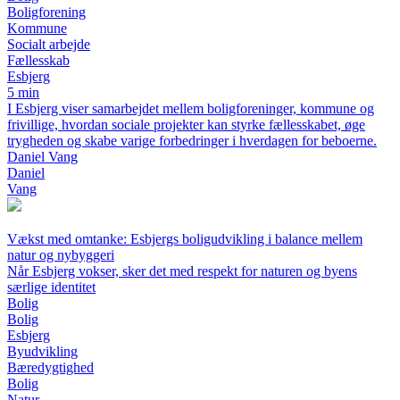
Boligforening
Kommune
Socialt arbejde
Fællesskab
Esbjerg
5 min
I Esbjerg viser samarbejdet mellem boligforeninger, kommune og
frivillige, hvordan sociale projekter kan styrke fællesskabet, øge
trygheden og skabe varige forbedringer i hverdagen for beboerne.
Daniel Vang
Daniel
Vang
Vækst med omtanke: Esbjergs boligudvikling i balance mellem
natur og nybyggeri
Når Esbjerg vokser, sker det med respekt for naturen og byens
særlige identitet
Bolig
Bolig
Esbjerg
Byudvikling
Bæredygtighed
Bolig
Natur