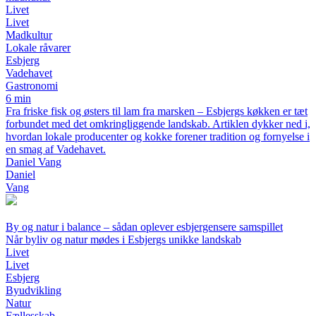
Livet
Livet
Madkultur
Lokale råvarer
Esbjerg
Vadehavet
Gastronomi
6 min
Fra friske fisk og østers til lam fra marsken – Esbjergs køkken er tæt
forbundet med det omkringliggende landskab. Artiklen dykker ned i,
hvordan lokale producenter og kokke forener tradition og fornyelse i
en smag af Vadehavet.
Daniel Vang
Daniel
Vang
By og natur i balance – sådan oplever esbjergensere samspillet
Når byliv og natur mødes i Esbjergs unikke landskab
Livet
Livet
Esbjerg
Byudvikling
Natur
Fællesskab