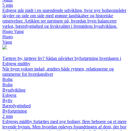
5 min
Esbjerg står midt i en spændende udvikling, hvor nye boligområder
skyder op side om side med grønne landskaber og historiske
omgivelser. Artiklen ser nærmere på, hvordan byen balancerer
vækst, bæredygtighed og livskvalitet i fremtidens byudvikling.
Hugo Vang
Hugo
Vang
Tættere by, tættere liv? Sådan påvirker byfortætning hverdagen i
Esbjerg midtby
Når byen vokser indad, ændres både rytmen, relationerne og
rammerne for hverdagslivet
Bolig
Bolig
Byudvikling
Esbjerg
Byliv
Bæredygtighed
Byfortætning
2 min
Esbjergs midtby fortættes med nye boliger, flere beboere og et mere
levende byrum. Men hvordan opleves forandringen af dem, der bor