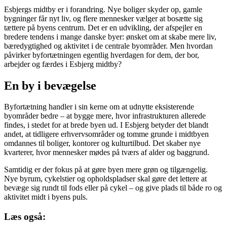
Esbjergs midtby er i forandring. Nye boliger skyder op, gamle
bygninger får nyt liv, og flere mennesker vælger at bosætte sig
tættere på byens centrum. Det er en udvikling, der afspejler en
bredere tendens i mange danske byer: ønsket om at skabe mere liv,
bæredygtighed og aktivitet i de centrale byområder. Men hvordan
påvirker byfortætningen egentlig hverdagen for dem, der bor,
arbejder og færdes i Esbjerg midtby?
En by i bevægelse
Byfortætning handler i sin kerne om at udnytte eksisterende
byområder bedre – at bygge mere, hvor infrastrukturen allerede
findes, i stedet for at brede byen ud. I Esbjerg betyder det blandt
andet, at tidligere erhvervsområder og tomme grunde i midtbyen
omdannes til boliger, kontorer og kulturtilbud. Det skaber nye
kvarterer, hvor mennesker mødes på tværs af alder og baggrund.
Samtidig er der fokus på at gøre byen mere grøn og tilgængelig.
Nye byrum, cykelstier og opholdspladser skal gøre det lettere at
bevæge sig rundt til fods eller på cykel – og give plads til både ro og
aktivitet midt i byens puls.
Læs også: