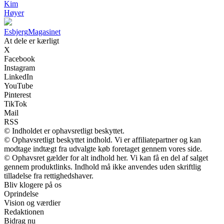
Kim
Høyer
Esbjerg
Magasinet
At dele er kærligt
X
Facebook
Instagram
LinkedIn
YouTube
Pinterest
TikTok
Mail
RSS
© Indholdet er ophavsretligt beskyttet.
© Ophavsretligt beskyttet indhold. Vi er affiliatepartner og kan
modtage indtægt fra udvalgte køb foretaget gennem vores side.
© Ophavsret gælder for alt indhold her. Vi kan få en del af salget
gennem produktlinks. Indhold må ikke anvendes uden skriftlig
tilladelse fra rettighedshaver.
Bliv klogere på os
Oprindelse
Vision og værdier
Redaktionen
Bidrag nu