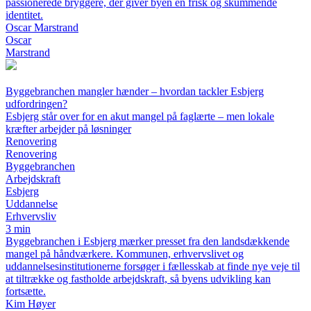
passionerede bryggere, der giver byen en frisk og skummende
identitet.
Oscar Marstrand
Oscar
Marstrand
Byggebranchen mangler hænder – hvordan tackler Esbjerg
udfordringen?
Esbjerg står over for en akut mangel på faglærte – men lokale
kræfter arbejder på løsninger
Renovering
Renovering
Byggebranchen
Arbejdskraft
Esbjerg
Uddannelse
Erhvervsliv
3 min
Byggebranchen i Esbjerg mærker presset fra den landsdækkende
mangel på håndværkere. Kommunen, erhvervslivet og
uddannelsesinstitutionerne forsøger i fællesskab at finde nye veje til
at tiltrække og fastholde arbejdskraft, så byens udvikling kan
fortsætte.
Kim Høyer