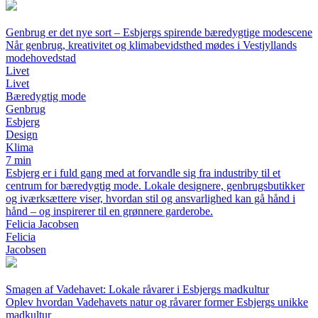
Genbrug er det nye sort – Esbjergs spirende bæredygtige modescene
Når genbrug, kreativitet og klimabevidsthed mødes i Vestjyllands
modehovedstad
Livet
Livet
Bæredygtig mode
Genbrug
Esbjerg
Design
Klima
7 min
Esbjerg er i fuld gang med at forvandle sig fra industriby til et
centrum for bæredygtig mode. Lokale designere, genbrugsbutikker
og iværksættere viser, hvordan stil og ansvarlighed kan gå hånd i
hånd – og inspirerer til en grønnere garderobe.
Felicia Jacobsen
Felicia
Jacobsen
Smagen af Vadehavet: Lokale råvarer i Esbjergs madkultur
Oplev hvordan Vadehavets natur og råvarer former Esbjergs unikke
madkultur