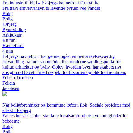
Fra industri til idyl – Esbjergs havnefront får nyt liv
Fra travl erhvervshavn til levende byrum ved vandet
Bolig
Bolig
Esbjerg
Byudvikling
Arkitektur
Kultur
Havnefront
4 min
Esbjergs havnefront har gennemgået en bemærkelsesværdig
forvandling fra industriområde til et moderne samlingspunkt for
kultur, arkitektur og byliv. Oplev, hvordan byen har skabt et nyt
ansigt mod havet – med respekt for historien og blik for fremtiden.
Felicia Jacobsen
Felicia
Jacobsen
Når boligforeninger og kommune løfter i flok: Sociale projekter med
effekt i Esbjerg
Fælles indsats skaber stærkere lokalsamfund og nye muligheder for
beboerne
Bolig
Bolig