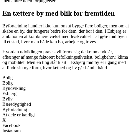
med andre uden forpligtelser.
En tættere by med blik for fremtiden
Byfortætning handler ikke kun om at bygge flere boliger, men om at
skabe en by, der fungerer bedre for dem, der bor i den. I Esbjerg er
ambitionen at kombinere vækst med livskvalitet – at gøre midtbyen
til et sted, hvor man både kan bo, arbejde og trives.
Hvordan udviklingen præcis vil forme sig de kommende år,
afhænger af mange faktorer: befolkningstilvækst, boligbehov, klima
og mobilitet. Men én ting står klart – Esbjerg midtby er i gang med
at finde sin nye form, hvor tæthed og liv går hånd i hånd.
Bolig
Bolig
Byudvikling
Esbjerg
Byliv
Bæredygtighed
Byfortætning
At dele er kærligt
X
Facebook
Instagram