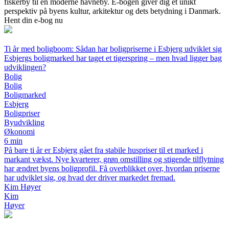
fiskerby til en moderne havneby. E-bogen giver dig et unikt
perspektiv på byens kultur, arkitektur og dets betydning i Danmark.
Hent din e-bog nu
Ti år med boligboom: Sådan har boligpriserne i Esbjerg udviklet sig
Esbjergs boligmarked har taget et tigerspring – men hvad ligger bag
udviklingen?
Bolig
Bolig
Boligmarked
Esbjerg
Boligpriser
Byudvikling
Økonomi
6 min
På bare ti år er Esbjerg gået fra stabile huspriser til et marked i
markant vækst. Nye kvarterer, grøn omstilling og stigende tilflytning
har ændret byens boligprofil. Få overblikket over, hvordan priserne
har udviklet sig, og hvad der driver markedet fremad.
Kim Høyer
Kim
Høyer