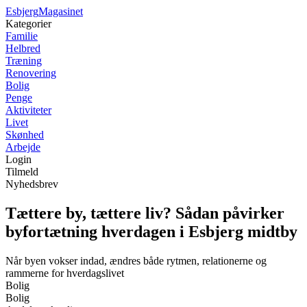
Esbjerg
Magasinet
Kategorier
Familie
Helbred
Træning
Renovering
Bolig
Penge
Aktiviteter
Livet
Skønhed
Arbejde
Login
Tilmeld
Nyhedsbrev
Tættere by, tættere liv? Sådan påvirker
byfortætning hverdagen i Esbjerg midtby
Når byen vokser indad, ændres både rytmen, relationerne og
rammerne for hverdagslivet
Bolig
Bolig