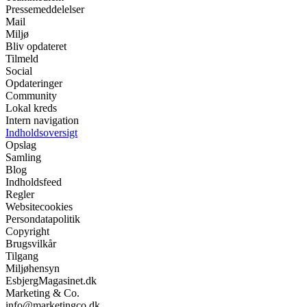
Pressemeddelelser
Mail
Miljø
Bliv opdateret
Tilmeld
Social
Opdateringer
Community
Lokal kreds
Intern navigation
Indholdsoversigt
Opslag
Samling
Blog
Indholdsfeed
Regler
Websitecookies
Persondatapolitik
Copyright
Brugsvilkår
Tilgang
Miljøhensyn
EsbjergMagasinet.dk
Marketing & Co.
info@marketingco.dk