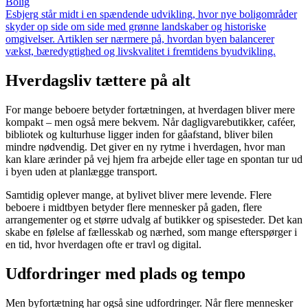
Bolig
Esbjerg står midt i en spændende udvikling, hvor nye boligområder
skyder op side om side med grønne landskaber og historiske
omgivelser. Artiklen ser nærmere på, hvordan byen balancerer
vækst, bæredygtighed og livskvalitet i fremtidens byudvikling.
Hverdagsliv tættere på alt
For mange beboere betyder fortætningen, at hverdagen bliver mere
kompakt – men også mere bekvem. Når dagligvarebutikker, caféer,
bibliotek og kulturhuse ligger inden for gåafstand, bliver bilen
mindre nødvendig. Det giver en ny rytme i hverdagen, hvor man
kan klare ærinder på vej hjem fra arbejde eller tage en spontan tur ud
i byen uden at planlægge transport.
Samtidig oplever mange, at bylivet bliver mere levende. Flere
beboere i midtbyen betyder flere mennesker på gaden, flere
arrangementer og et større udvalg af butikker og spisesteder. Det kan
skabe en følelse af fællesskab og nærhed, som mange efterspørger i
en tid, hvor hverdagen ofte er travl og digital.
Udfordringer med plads og tempo
Men byfortætning har også sine udfordringer. Når flere mennesker