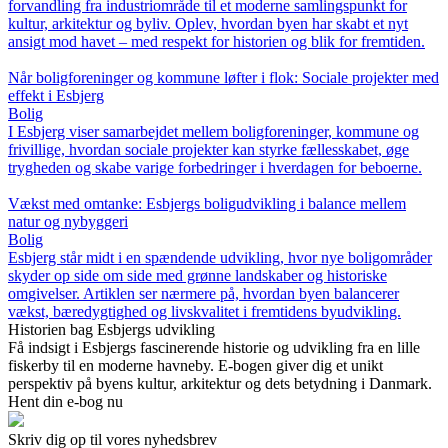
forvandling fra industriområde til et moderne samlingspunkt for
kultur, arkitektur og byliv. Oplev, hvordan byen har skabt et nyt
ansigt mod havet – med respekt for historien og blik for fremtiden.
Når boligforeninger og kommune løfter i flok: Sociale projekter med
effekt i Esbjerg
Bolig
I Esbjerg viser samarbejdet mellem boligforeninger, kommune og
frivillige, hvordan sociale projekter kan styrke fællesskabet, øge
trygheden og skabe varige forbedringer i hverdagen for beboerne.
Vækst med omtanke: Esbjergs boligudvikling i balance mellem
natur og nybyggeri
Bolig
Esbjerg står midt i en spændende udvikling, hvor nye boligområder
skyder op side om side med grønne landskaber og historiske
omgivelser. Artiklen ser nærmere på, hvordan byen balancerer
vækst, bæredygtighed og livskvalitet i fremtidens byudvikling.
Historien bag Esbjergs udvikling
Få indsigt i Esbjergs fascinerende historie og udvikling fra en lille
fiskerby til en moderne havneby. E-bogen giver dig et unikt
perspektiv på byens kultur, arkitektur og dets betydning i Danmark.
Hent din e-bog nu
Skriv dig op til vores nyhedsbrev