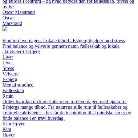
og færdes i centrum – og hvad betyder den for fællesskab, trivsel og
byliv?
Oscar Marstrand
Oscar
Marstrand
Find ro i hverdagen: Lokale tilbud i Esbjerg hjælper mod stress
Find balance og velvære gennem natur, fællesskab og lokale
aktiviteter i Esbjerg
Livet
Livet
Stress
Velvære
Esbjerg
Mental sundhed
Fællesskab
6 min
Oplev hvordan du kan skabe mere ro i hverdagen med hjælp fra
Esbjergs mange tilbud. Fra naturens stille rum til fællesskaber og
kulturelle aktiviteter – her får du inspiration til at mindske stress og
finde balance i en travl hverdag.
Kim Høyer
Kim
Høyer