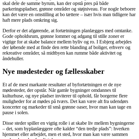
skal dele de samme byrum, kan der opstå pres på både
parkeringspladser, grønne områder og støjniveau. For nogle beboere
kan det være en omstilling at bo tættere – især hvis man tidligere har
haft mere plads omkring sig.
Derfor er det afgørende, at fortætningen planlægges med omtanke.
Gode opholdsrum, grønne lommer og adgang til stille zoner er
vigtige for at skabe balance mellem byliv og ro. I Esbjerg arbejdes
der løbende med at finde den rette blanding af boliger, erhverv og
rekreative områder, så midtbyen kan rumme både aktivitet og
åndehuller.
Nye mødesteder og fællesskaber
Et af de mest markante resultater af byfortætningen er de nye
mødesteder, der opstår. Når gamle bygninger omdannes til
kulturhuse, og nye pladser inviterer til ophold, får borgerne flere
muligheder for at mødes på tværs. Det kan være alt fra udendørs
koncerter og markeder til små grønne oaser, hvor man kan tage en
pause i solen.
Disse steder spiller en vigtig rolle i at skabe liv mellem bygningerne
– det, som byplanlæggere ofte kalder “den tredje plads”: hverken
hjemmet eller arbejdet, men et sted, hvor man kan være sammen