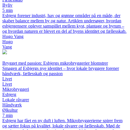
Byliv
5 min
Esbjerg forener industri, hav og grønne områder på en måde, der
skaber balance mellem by og natur. Artiklen undersøger, hvordan
esbjergensere oplever samspillet mellem kyst, plantage og byrum –
og hvordan naturen er blevet en del af byens identitet og fællesskab.
Hugo Vang
Hugo
Vang
Brygget med passion: Esbjergs mikrobryggerier blomstrer
Smagen af Esbjergs nye identitet – hvor lokale bryggere forener
håndværk, fællesskab og passion
Livet
Livet
Mikrobryggeri
Esbjerg
Lokale råvarer
Håndværk
Ølkultur
7 min
Esbjerg har fået en ny duft i luften. Mikrobryggerierne spirer frem
og sætter fokus på kvalitet, lokale råvarer og fællesskab. Mød de