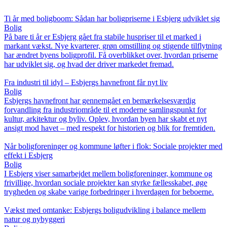
Ti år med boligboom: Sådan har boligpriserne i Esbjerg udviklet sig
Bolig
På bare ti år er Esbjerg gået fra stabile huspriser til et marked i
markant vækst. Nye kvarterer, grøn omstilling og stigende tilflytning
har ændret byens boligprofil. Få overblikket over, hvordan priserne
har udviklet sig, og hvad der driver markedet fremad.
Fra industri til idyl – Esbjergs havnefront får nyt liv
Bolig
Esbjergs havnefront har gennemgået en bemærkelsesværdig
forvandling fra industriområde til et moderne samlingspunkt for
kultur, arkitektur og byliv. Oplev, hvordan byen har skabt et nyt
ansigt mod havet – med respekt for historien og blik for fremtiden.
Når boligforeninger og kommune løfter i flok: Sociale projekter med
effekt i Esbjerg
Bolig
I Esbjerg viser samarbejdet mellem boligforeninger, kommune og
frivillige, hvordan sociale projekter kan styrke fællesskabet, øge
trygheden og skabe varige forbedringer i hverdagen for beboerne.
Vækst med omtanke: Esbjergs boligudvikling i balance mellem
natur og nybyggeri