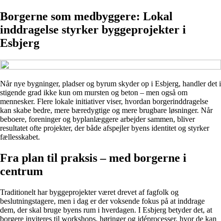
Borgerne som medbyggere: Lokal
inddragelse styrker byggeprojekter i
Esbjerg
Når nye bygninger, pladser og byrum skyder op i Esbjerg, handler det i
stigende grad ikke kun om mursten og beton – men også om
mennesker. Flere lokale initiativer viser, hvordan borgerinddragelse
kan skabe bedre, mere bæredygtige og mere brugbare løsninger. Når
beboere, foreninger og byplanlæggere arbejder sammen, bliver
resultatet ofte projekter, der både afspejler byens identitet og styrker
fællesskabet.
Fra plan til praksis – med borgerne i
centrum
Traditionelt har byggeprojekter været drevet af fagfolk og
beslutningstagere, men i dag er der voksende fokus på at inddrage
dem, der skal bruge byens rum i hverdagen. I Esbjerg betyder det, at
borgere inviteres til workshops, høringer og idéprocesser, hvor de kan