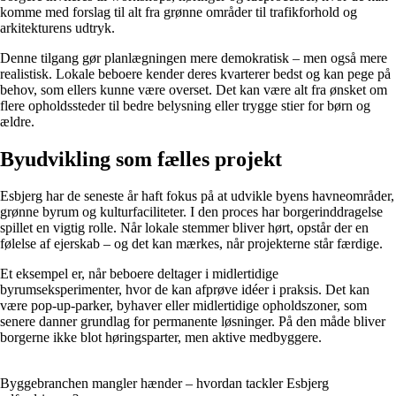
komme med forslag til alt fra grønne områder til trafikforhold og
arkitekturens udtryk.
Denne tilgang gør planlægningen mere demokratisk – men også mere
realistisk. Lokale beboere kender deres kvarterer bedst og kan pege på
behov, som ellers kunne være overset. Det kan være alt fra ønsket om
flere opholdssteder til bedre belysning eller trygge stier for børn og
ældre.
Byudvikling som fælles projekt
Esbjerg har de seneste år haft fokus på at udvikle byens havneområder,
grønne byrum og kulturfaciliteter. I den proces har borgerinddragelse
spillet en vigtig rolle. Når lokale stemmer bliver hørt, opstår der en
følelse af ejerskab – og det kan mærkes, når projekterne står færdige.
Et eksempel er, når beboere deltager i midlertidige
byrumseksperimenter, hvor de kan afprøve idéer i praksis. Det kan
være pop-up-parker, byhaver eller midlertidige opholdszoner, som
senere danner grundlag for permanente løsninger. På den måde bliver
borgerne ikke blot høringsparter, men aktive medbyggere.
Byggebranchen mangler hænder – hvordan tackler Esbjerg