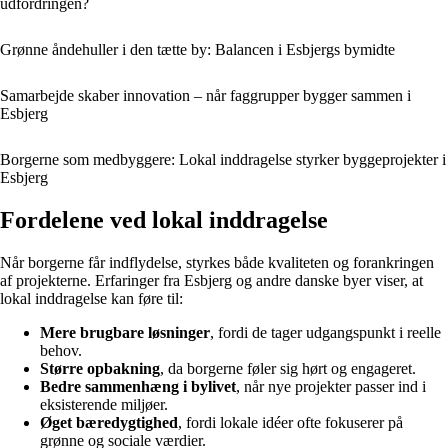
udfordringen?
Grønne åndehuller i den tætte by: Balancen i Esbjergs bymidte
Samarbejde skaber innovation – når faggrupper bygger sammen i
Esbjerg
Borgerne som medbyggere: Lokal inddragelse styrker byggeprojekter i
Esbjerg
Fordelene ved lokal inddragelse
Når borgerne får indflydelse, styrkes både kvaliteten og forankringen
af projekterne. Erfaringer fra Esbjerg og andre danske byer viser, at
lokal inddragelse kan føre til:
Mere brugbare løsninger
, fordi de tager udgangspunkt i reelle
behov.
Større opbakning
, da borgerne føler sig hørt og engageret.
Bedre sammenhæng i bylivet
, når nye projekter passer ind i
eksisterende miljøer.
Øget bæredygtighed
, fordi lokale idéer ofte fokuserer på
grønne og sociale værdier.