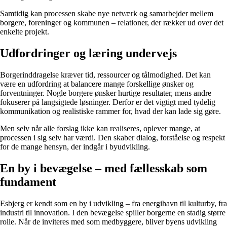
Samtidig kan processen skabe nye netværk og samarbejder mellem
borgere, foreninger og kommunen – relationer, der rækker ud over det
enkelte projekt.
Udfordringer og læring undervejs
Borgerinddragelse kræver tid, ressourcer og tålmodighed. Det kan
være en udfordring at balancere mange forskellige ønsker og
forventninger. Nogle borgere ønsker hurtige resultater, mens andre
fokuserer på langsigtede løsninger. Derfor er det vigtigt med tydelig
kommunikation og realistiske rammer for, hvad der kan lade sig gøre.
Men selv når alle forslag ikke kan realiseres, oplever mange, at
processen i sig selv har værdi. Den skaber dialog, forståelse og respekt
for de mange hensyn, der indgår i byudvikling.
En by i bevægelse – med fællesskab som
fundament
Esbjerg er kendt som en by i udvikling – fra energihavn til kulturby, fra
industri til innovation. I den bevægelse spiller borgerne en stadig større
rolle. Når de inviteres med som medbyggere, bliver byens udvikling