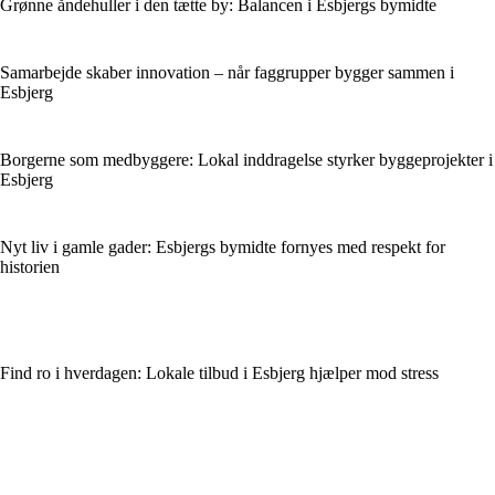
Grønne åndehuller i den tætte by: Balancen i Esbjergs bymidte
Samarbejde skaber innovation – når faggrupper bygger sammen i
Esbjerg
Borgerne som medbyggere: Lokal inddragelse styrker byggeprojekter i
Esbjerg
Nyt liv i gamle gader: Esbjergs bymidte fornyes med respekt for
historien
Find ro i hverdagen: Lokale tilbud i Esbjerg hjælper mod stress