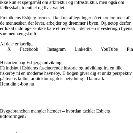
ikke kun et spørgsmål om arkitektur og infrastruktur, men også om
fællesskab, identitet og livskvalitet.
Fremtidens Esbjerg formes ikke kun af tegninger på et kontor, men af
de mennesker, der lever, arbejder og drømmer i byen. Og netop derfor
er lokal inddragelse ikke bare et redskab – det er en investering i byens
sammenhængskraft.
At dele er kærligt
X
Facebook
Instagram
LinkedIn
YouTube
Pin
Historien bag Esbjergs udvikling
Få indsigt i Esbjergs fascinerende historie og udvikling fra en lille
fiskerby til en moderne havneby. E-bogen giver dig et unikt perspektiv
på byens kultur, arkitektur og dets betydning i Danmark.
Hent din e-bog nu
Byggebranchen mangler hænder – hvordan tackler Esbjerg
udfordringen?